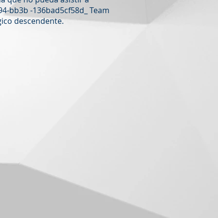
3194-bb3b -136bad5cf58d_ Team
ógico descendente.