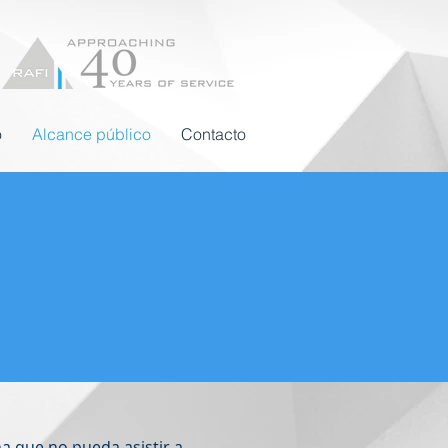
o
Alcance público
Contacto
na que no pueda asistir a