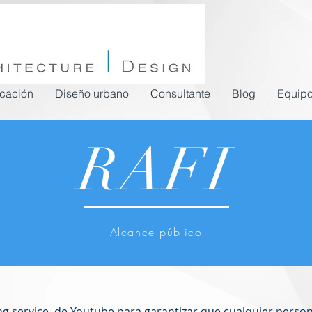
icación
Diseño urbano
Consultante
Blog
Equip
RAFI
Alcance público
ing service de Youtube para garantizar que cualquier perso